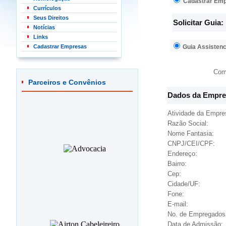
Cadastrar Em
Currículos
Seus Direitos
Solicitar Guia:
Notícias
Links
Cadastrar Empresas
Guia Assistenc
Com
Parceiros e Convênios
Dados da Empre
Atividade da Empre
Razão Social:
Nome Fantasia:
CNPJ/CEI/CPF:
Endereço:
Bairro:
Cep:
Cidade/UF:
Fone:
E-mail:
No. de Empregados
Data de Admissão: